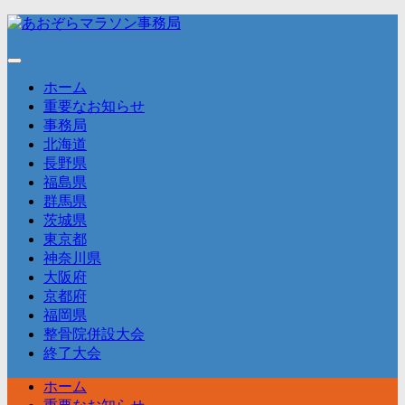
コ
ン
テ
ン
ホーム
ツ
重要なお知らせ
へ
事務局
ス
北海道
キ
長野県
ッ
福島県
プ
群馬県
茨城県
東京都
神奈川県
大阪府
京都府
福岡県
整骨院併設大会
終了大会
ホーム