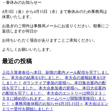
－春休みのお知らせー
4月3日（金）から4月15日（水）まで春休みのため事務局は
休業いたします。
お急ぎのご用件は事務局メールにお送りください。順番にご
返信しますが何日か
お待ちいただく場合がありますことご承知ください。
よろしくお願いいたします。
最近の投稿
上位入賞者各位へ本日、副賞の案内メール配信を完了しまし
た。
本大会の結果をUPしました。
本大会の速報結果をUP
しました！
ボランテイア参加の皆様へ、本日集合案内の配
信を完了しました。
本大会参加者の皆様へ、本日大会案内
の配信を完了しました。
本大会のエントリーは明日２３：
５９に締め切られます。
ホームページ閲覧障害復旧しまし
た！
＜事務局春休暇のお知らせ4月3日‐15日＞
本大会はエン
トリー受付を開始しました！