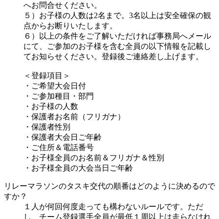
へお問合せください。
５）お子様の人数は2名まで。3名以上は安全確保の観
点からお断りいたします。
６）以上の条件をご了解いただければ事務局へメール
にて、ご参加のお子様を含む全員の以下情報を記載し
てお知らせください。登録後ご連絡差し上げます。
＜登録項目＞
・ご希望大会日付
・ご参加種目・部門
・お子様の人数
・保護者お名前（フリガナ）
・保護者性別
・保護者大会日ご年齢
・ご住所＆電話番号
・お子様全員のお名前＆フリガナ＆性別
・お子様全員の大会当日ご年齢
リレーマラソンのタスキ交代の順番はどのように決めるので
すか？
１人が何回何度走っても構わないルールです。ただ
し、チーム登録選手全員が最低１周以上は走らなけれ