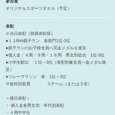
参加賞
オリジナルスポーツタオル（予定）
表彰
※当日表彰（簡易表彰状）
●１.14km親子ラン 各部門1位-3位
●親子ランのお子様全員へ完走メダルを進呈
●個人走：４周・９周・１８周 男女別総合 1位-3位
●小学生駅伝 １位～3位（表彰対象全員へ金メダル進
呈）
●リレーマラソン 各 1位～3位
※仮特別装賞 ３チーム（または３名）
＜後日表彰＞
・ 個人走各男女別 年代別表彰
・４周中学生