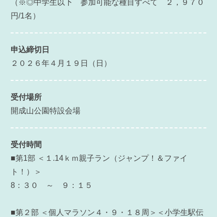
（※◎中学生以下 参加可能な種目すべて ２，９７０
円/1名）
申込締切日
２０２６年４月１９日（日）
受付場所
開成山公園特設会場
受付時間
■第1部
＜１.14ｋｍ親子ラン（ジャンプ！＆ファイ
ト！）＞
8：３０ ～ ９：１５
■第２部
＜個人マラソン４・９・１８周＞＜小学生駅伝