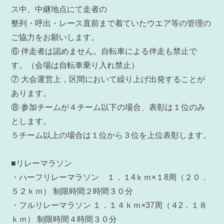
ス中、中継地点にて走者の
整列・呼出・レース直前まで着ていたウエア等の管理の
ご協力をお願いします。
⑥ 伴走者は認めません。自転車による伴走も禁止で
す。（会場は自転車乗り入れ禁止）
⑦ 大会運営上，区間において繰り上げ出発することが
あります。
⑧ 参加チームが４チーム以下の場合、表彰は１位のみ
とします。
５チーム以上の場合は１位から３位を上位表彰します。
■リレーマラソン
・ハーフリレーマラソン １．１4ｋｍ×１8周（２０．
５２ｋｍ） 制限時間２時間３０分
・フルリレーマラソン １．１４ｋｍ×37周（４2．１８
ｋｍ） 制限時間４時間３０分