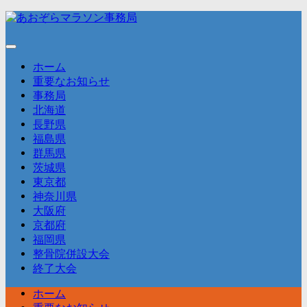
コ
ン
テ
ン
ホーム
ツ
重要なお知らせ
へ
事務局
ス
北海道
キ
長野県
ッ
福島県
プ
群馬県
茨城県
東京都
神奈川県
大阪府
京都府
福岡県
整骨院併設大会
終了大会
ホーム