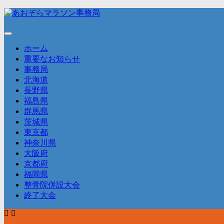
コ
ン
テ
ン
ホーム
ツ
重要なお知らせ
へ
事務局
ス
北海道
キ
長野県
ッ
福島県
プ
群馬県
茨城県
東京都
神奈川県
大阪府
京都府
福岡県
整骨院併設大会
終了大会