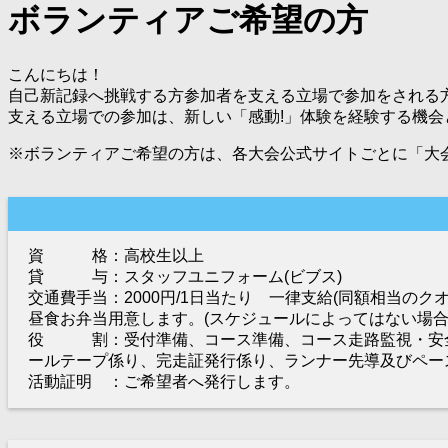
ボランティアご希望の方
こんにちは！
自己新記録へ挑戦する方参加者を支える立場で参加をされる
支える立場での参加は、新しい「感動!」体験を経験する機
※ボランティアご希望の方は、各大会公式サイトごとに「大
資 格：高校生以上
貸 与：スタッフユニフォーム(ビブス)
交通費手当：2000円/1日当たり 一律支給(同額相当のク
昼食お弁当用意します。(スケジュールによってはない場合
役 割：受付準備、コース準備、コース走路監視・安全
ールテープ係り、完走証発行係り、ランナー先導及びペー
活動証明 ：ご希望者へ発行します。