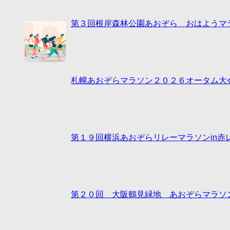
第３回根岸森林公園あおぞら おはようマ
札幌あおぞらマラソン２０２６オータム大
第１９回横浜あおぞらリレーマラソンin赤
第２０回 大阪鶴見緑地 あおぞらマラソ