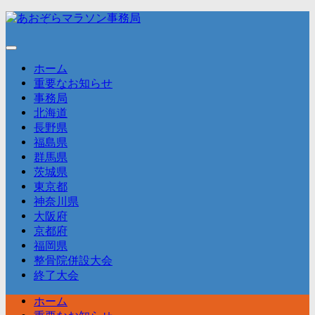
コ
ン
テ
ン
ホーム
ツ
重要なお知らせ
へ
事務局
ス
北海道
キ
長野県
ッ
福島県
プ
群馬県
茨城県
東京都
神奈川県
大阪府
京都府
福岡県
整骨院併設大会
終了大会
ホーム